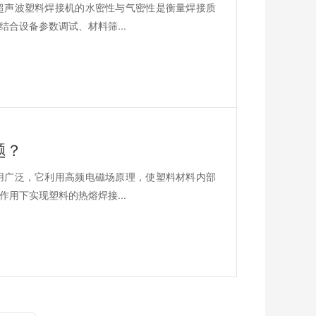
超声波塑料焊接机的水密性与气密性是衡量焊接质
合设备参数调试、材料筛...
题？
用广泛，它利用高频电磁场原理，使塑料材料内部
用下实现塑料的热熔焊接...
在线咨询
超声波焊接机
高周波热熔机
伺服热扳机