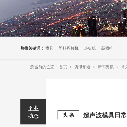
热搜关键词：
模具
塑料焊接机
热板机
高频机
您当前的位置：
首页
资讯频道
新闻资讯
常
>
>
>
企业
超声波模具日常
动态
头 条