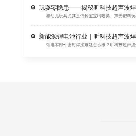
婴幼儿玩具尤其是低龄宝宝啃咬类、声光塑料玩具，
锂电零部件密封焊接难题怎么破？昕科技超声波焊接