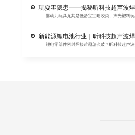
婴幼儿玩具尤其是低龄宝宝啃咬类、声光塑料玩具，
锂电零部件密封焊接难题怎么破？昕科技超声波焊接