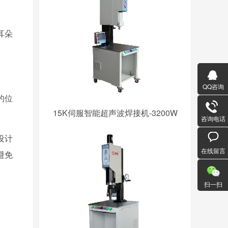
耳朵
QQ咨询
的位
15K伺服智能超声波焊接机-3200W
咨询电话
设计
在线留言
避免
扫一扫