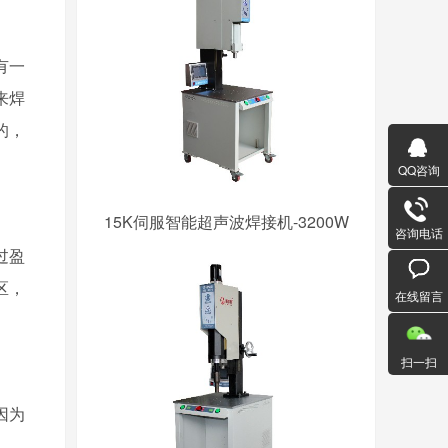
有一
来焊
的，
QQ咨询
15K伺服智能超声波焊接机-3200W
咨询电话
的过盈
区，
在线留言
扫一扫
因为