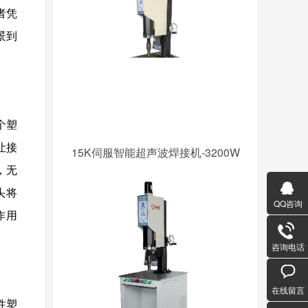
者凭
景到
个塑
让接
15K伺服智能超声波焊接机-3200W
，无
头将
QQ咨询
作用
。
咨询电话
在线留言
性塑