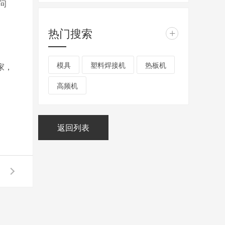
问
热门搜索
+
模具
塑料焊接机
热板机
家，
高频机
返回列表