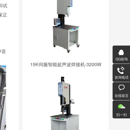
和试
家正
声音
QQ咨询
15K伺服智能超声波焊接机-3200W
咨询电话
在线留言
扫一扫