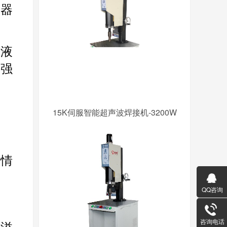
疗器
发液
极强
15K伺服智能超声波焊接机-3200W
水情
QQ咨询
咨询电话