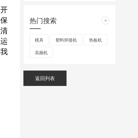
从开
热门搜索
重保
+
的清
模具
塑料焊接机
热板机
效运
，我
高频机
返回列表