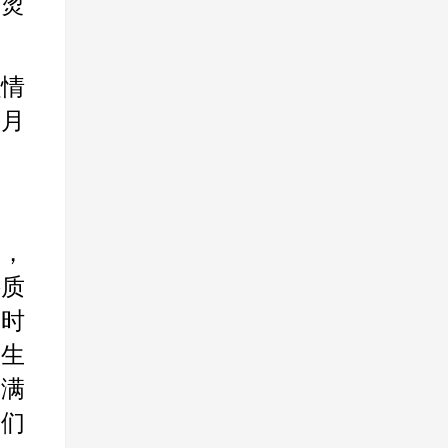
具烫
损情
每月
则，
接质
同时
生
，满
我们