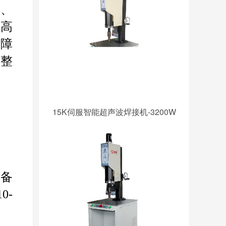
浴、
过高
保障
完整
15K伺服智能超声波焊接机-3200W
设备
10-