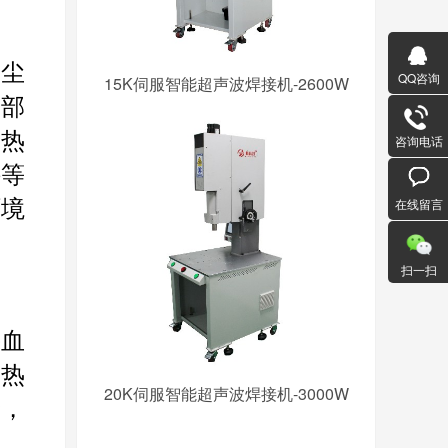
的尘
QQ咨询
15K伺服智能超声波焊接机-2600W
升部
，热
咨询电话
件等
在线留言
环境
扫一扫
采血
，热
20K伺服智能超声波焊接机-3000W
险，