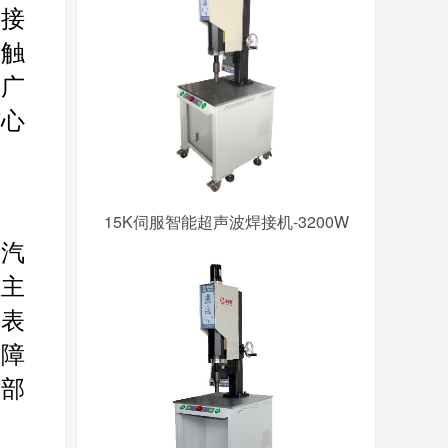
连接
接触
质广
核心
15K伺服智能超声波焊接机-3200W
为汽
杠主
仪表
保障
键部