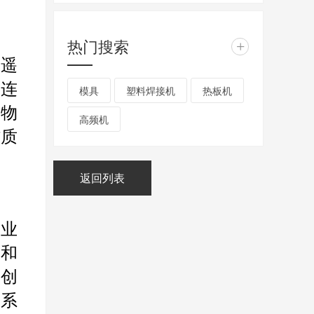
热门搜索
+
如遥
固连
模具
塑料焊接机
热板机
储物
高频机
材质
返回列表
行业
展和
品创
联系