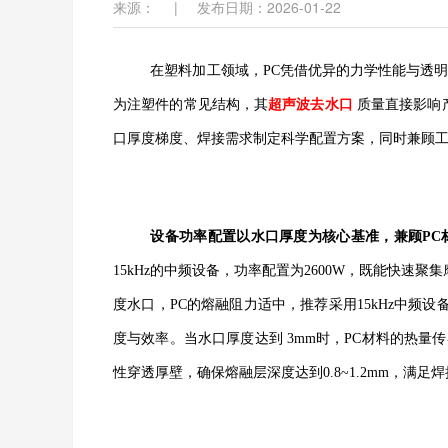
来源：
|
发布日期：2026-01-22
在塑料加工领域，
P
C
凭借优异的力学性能与透
为注塑件的常见结构，其
超声波去水口
质量直接影响
口厚度梯度、焊接需求制定科学配置方案，同时兼顾
设备功率配置以水口厚度为核心基准，兼顾
P
15kHz的中频设备，功率配置为
2600W，既能快速
度水口，PC的熔融阻力适中，推荐采用15kHz中频设备
度与效率。当水口厚度达到
3mm时，PC材料的热量
性穿透厚壁，确保熔融层深度达到0.8~1.2mm，满足