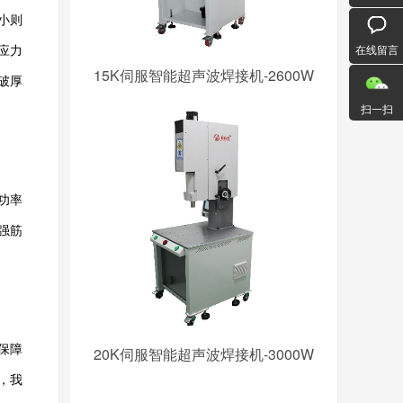
小则
在线留言
应力
15K伺服智能超声波焊接机-2600W
突破厚
扫一扫
功率
强筋
保障
20K伺服智能超声波焊接机-3000W
8，我