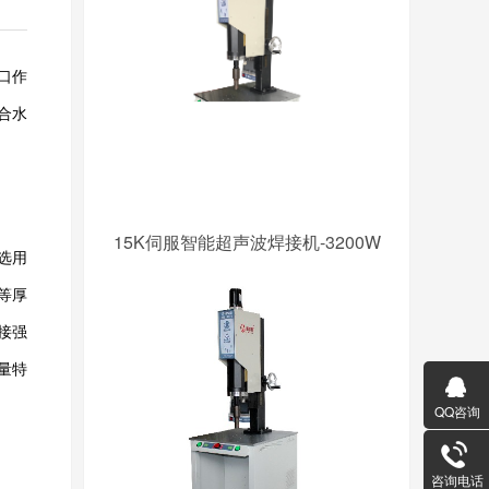
水口作
合水
15K伺服智能超声波焊接机-3200W
选用
等厚
接强
能量特
QQ咨询
咨询电话