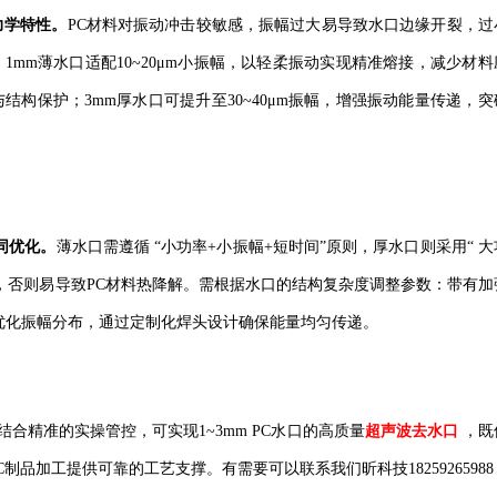
力学特性。
PC材料对振动冲击较敏感，振幅过大易导致水口边缘开裂，过
：1mm薄水口适配10~20μm小振幅，以轻柔振动实现精准熔接，减少材料
生与结构保护；3mm厚水口可提升至30~40μm振幅，增强振动能量传递，
。
协同优化。
薄水口需遵循
“
小
功率
+小振幅+短时间”原则，厚水口则采用“
大
s，否则易导致PC材料热降解。需根据水口的结构复杂度调整参数：带有加
需优化振幅分布，通过定制化焊头设计确保能量均匀传递。
结合精准的实操管控，可实现
1~3mm PC水口的高质量
超声波去水口
，既
C制品加工提供可靠的工艺支撑。有需要可以联系我们昕科技1825926598