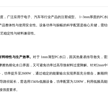
明度，广泛应用于电子、汽车等行业产品的注塑成型。
1~3mm厚度的PC
产品整体性与使用安全性。设备功率与振幅的科学配置是核心关键，需结
工艺稳定性与材料兼容性。
C材料特性与生产效率。
对于
1mm薄型PC水口，因其热量易传导散失，需
聚集摩擦热熔化水口界面，又可避免功率过高导致材料过度降解。针对2mm中
，功率提升至2600W
，通过稳定的能量输出实现界面充分熔合，兼顾焊
传导路径延长，需选
用15kHz低频设备，功率配置为3200W，利用低频高
焊接强度要求。