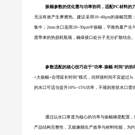
振幅参数的优化需与功率协同，适配
PC材料的
无法有效产生摩擦热。建议采用10~40μm的振幅范围
集中；2mm水口选用20~30μm中振幅，平衡热量产
度带来的热损耗瓶颈，确保接口处分子充分扩散结合
参数适配的核心技巧在于
“功率-振幅-时间”的
+大振幅+合理延长时间”模式，但焊接时间不宜超过
3
的水口可适当提升10%~15%功率，不规则形状水口
通过以水口厚度为核心的功率与振幅梯度配置，
产品结构完整性，又能兼顾生产效率与材料性能，为
P